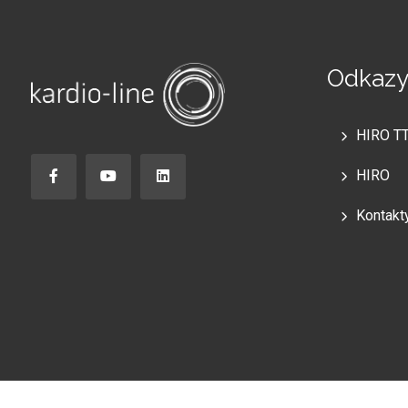
specializujícího se na laserové terapie pro
bolesti pohybového aparátu. „Když jsem na
internetu hledal nové možnosti – vysvětluje
Odkaz
fyzioterapeut – narazil jsem na Hilterapii® a
HIRO 3.0. Ihned mě zaujaly, protože jsem zjistil,
HIRO T
že se odlišují od běžně používaných laserů v
HIRO
oboru fyzioterapie. Kontaktoval jsem ASAlaser a
Kontakt
firma mi umožnila terapii a přístroj bezplatně
vyzkoušet. Během testovacího období jsem si
ověřil jejich účinnost a pochopil jsem, že
Hilterapia® musí být součástí mých
terapeutických postupů.“ Co vás přesvědčilo?
„Hilterapia® je skutečný pulzní YAG laser, nikoli
diodový, jako běžné lasery na trhu. To umožňuje