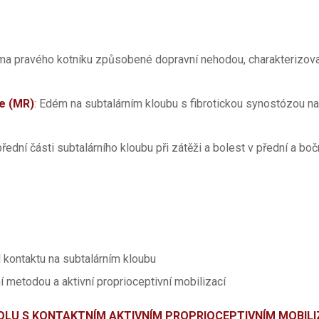
auma pravého kotníku způsobené dopravní nehodou, charakterizovan
e (MR)
: Edém na subtalárním kloubu s fibrotickou synostózou na 
přední části subtalárního kloubu při zátěži a bolest v přední a boč
 kontaktu na subtalárním kloubu
í metodou a aktivní proprioceptivní mobilizací
OLU S KONTAKTNÍM AKTIVNÍM PROPRIOCEPTIVNÍM MOBIL