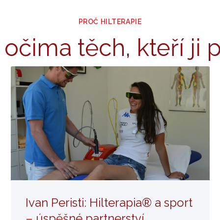
PROČ HILTERAPIE
očima těch, kteří ji 
Venezuelské centrum pořizuje
všechny terapie společnosti