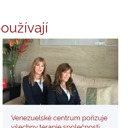
používají
„Rychlá, praktická a účinná“:
Hilterapia® podle