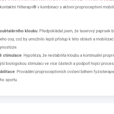
ontaktní Hilterapii® v kombinaci s aktivní proprioceptivní mobili
subtalárního kloubu
: Předpokládal jsem, že laserový paprsek bu
o osy, což by umožnilo lepší přístup k této oblasti a mobilizaci 
synostóze.
é stimulace
: Hypotéza, že nestabilita kloubu a kontinuální propr
ší biologickou stimulaci ve více částech a podpoří hojící proces
bilitace
: Provádění proprioceptivních cvičení během fyzioterapi
ho sportu.