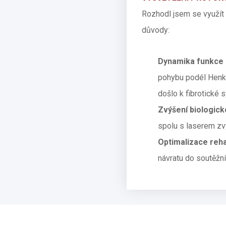
Rozhodl jsem se využít k
důvody:
Dynamika funkce 
pohybu podél Henkeh
došlo k fibrotické 
Zvýšení biologick
spolu s laserem zvý
Optimalizace reha
návratu do soutěžní