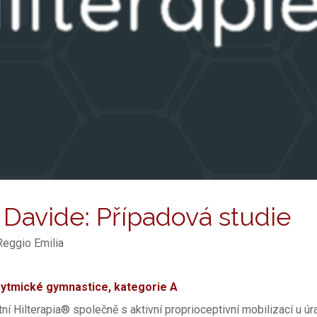
 Davide: Případová studie
Reggio Emilia
rytmické gymnastice, kategorie A
ní Hilterapia® společně s aktivní proprioceptivní mobilizací u úr