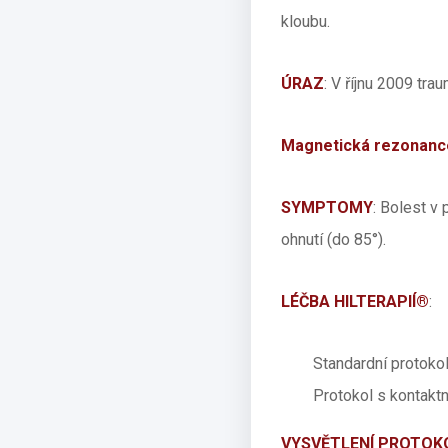
kloubu.
ÚRAZ
: V říjnu 2009 tr
Magnetická rezonanc
SYMPTOMY
: Bolest v 
ohnutí (do 85°).
LÉČBA HILTERAPIÍ®
:
Standardní protokol
Protokol s kontaktn
VYSVĚTLENÍ PROTOK