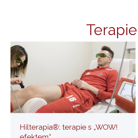
Terapie 
Ivan Peristi: Hilterapia® a sport
– úspěšné partnerství