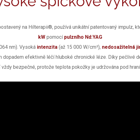
ysoké špičkové výko
postavený na Hilterapii®, používá unikátní patentovaný impulz, 
kW
pomocí
pulzního Nd:YAG
1064 nm). Vysoká
intenzita
(až 15 000 W/cm²),
nedosažitelná j
dopadem efektivně léčí hluboké chronické léze. Díky pečlivé d
í vždy bezpečné, protože teplota pokožky je udržována pod hrani