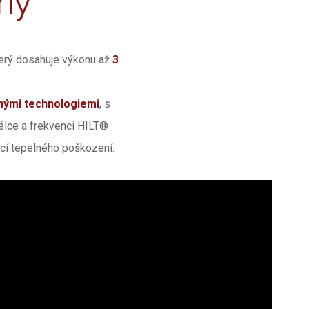
ny
který dosahuje výkonu až
3
inými technologiemi
, s
élce a frekvenci HILT®
cí tepelného poškození.