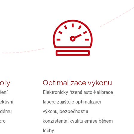
koly
Optimalizace výkonu
ření
Elektronicky řízená auto-kalibrace
ktivní
laseru zajišťuje optimalizaci
aždému
výkonu, bezpečnost a
pro
konzistentní kvalitu emise během
léčby.