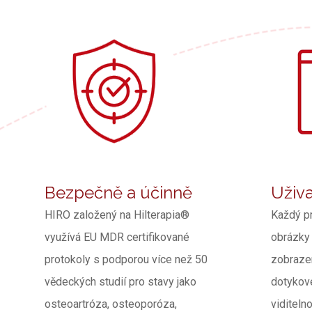
Bezpečně a účinně
Uživa
HIRO založený na Hilterapia®
Každý p
využívá EU MDR certifikované
obrázky 
protokoly s podporou více než 50
zobrazen
vědeckých studií pro stavy jako
dotykov
osteoartróza, osteoporóza,
viditeln