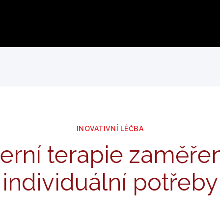
INOVATIVNÍ LÉČBA
rní terapie zaměře
individuální potřeby