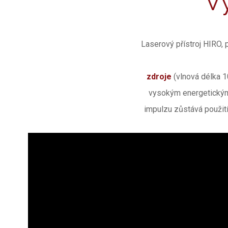
V
Laserový přístroj HIRO, 
zdroje
(vlnová délka 
vysokým energetickým 
impulzu zůstává použit