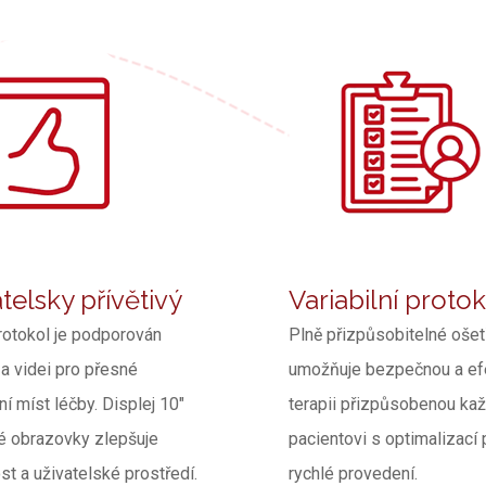
telsky přívětivý
Variabilní proto
rotokol je podporován
Plně přizpůsobitelné ošet
a videi pro přesné
umožňuje bezpečnou a efe
í míst léčby. Displej 10"
terapii přizpůsobenou k
é obrazovky zlepšuje
pacientovi s optimalizací 
ost a uživatelské prostředí.
rychlé provedení.