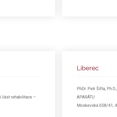
Liberec
PhDr. Petr Šifta, Ph
í část rehabilitace –
APARÁTU
Moskevská 658/41, 46