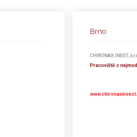
Brno
CHIRONAX INEST, s.r.o
Pracoviště s nejmod
www.chironaxinvest