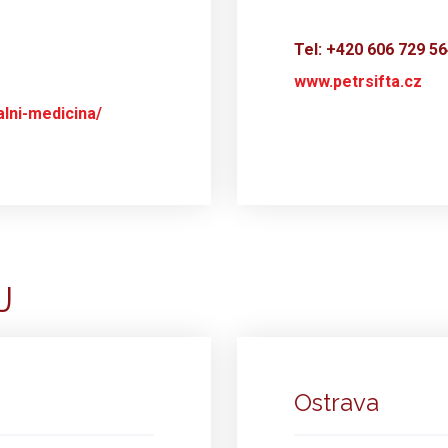
Tel: +420 606 729 5
www.petrsifta.cz
lni-medicina/
J
Ostrava